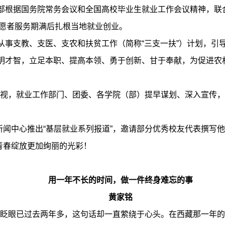
障部根据国务院常务会议和全国高校毕业生就业工作会议精神，
志愿者服务期满后扎根当地就业创业。
层从事支教、支医、支农和扶贫工作（简称“三支一扶”）计划，
聪明才智，立足本职、提高本领、勇于创新、甘于奉献，为促进农
重视，就业工作部门、团委、各学院（部）提早谋划、深入宣传，
闻中心推出“基层就业系列报道”，邀请部分优秀校友代表撰写
青春绽放更加绚丽的光彩！
用一年不长的时间，做一件终身难忘的事
黄家铭
。眨眼已过去两年多，这句话却一直萦绕于心头。在西藏那一年