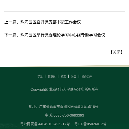
上一篇：
珠海园区召开党支部书记工作会议
下一篇：
珠海园区举行党委理论学习中心组专题学习会议
【
关闭
】
学生
教职员
校友
访客
校务公开
Copyright© 北京师范大学珠海分校 版权所有
地址：广东省珠海市香洲区唐家湾金凤路18号
电话: 0086-756-3683393
粤公网安备
44049102496217号
粤ICP备05026012号